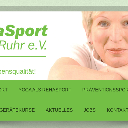
ensqualität!
ORT
YOGA ALS REHASPORT
PRÄVENTIONSSPO
GERÄTEKURSE
AKTUELLES
JOBS
KONTAK