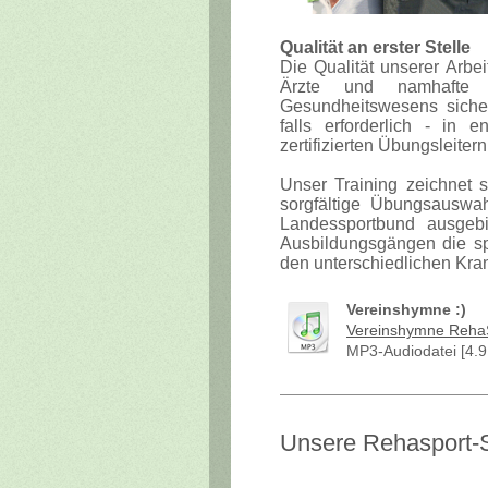
Qualität an erster Stelle
Die Qualität unserer Arbe
Ärzte und namhafte 
Gesundheitswesens sicherg
falls erforderlich - i
zertifizierten Übungsleiter
Unser Training zeichnet 
sorgfältige Übungsauswa
Landessportbund ausgebi
Ausbildungsgängen die sp
den unterschiedlichen Kra
Vereinshymne :)
Vereinshymne RehaSp
MP3-Audiodatei [4.
Unsere Rehasport-