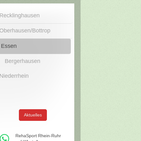
Recklinghausen
Oberhausen/Bottrop
Essen
Bergerhausen
Niederrhein
Aktuelles
RehaSport Rhein-Ruhr