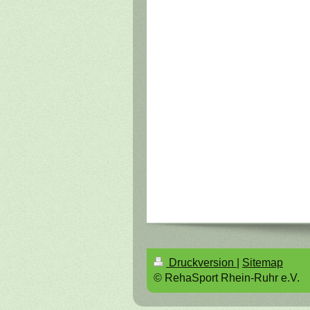
Druckversion
|
Sitemap
© RehaSport Rhein-Ruhr e.V.