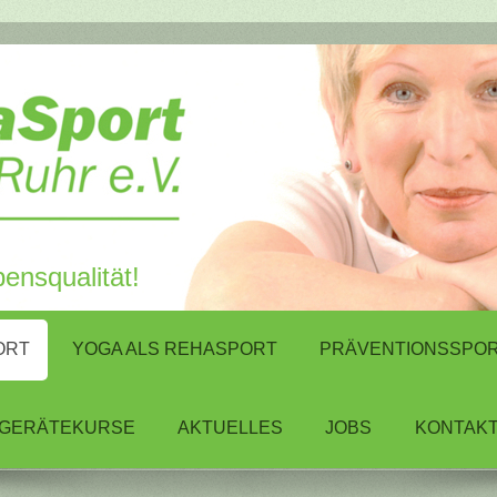
ensqualität!
ORT
YOGA ALS REHASPORT
PRÄVENTIONSSPO
GERÄTEKURSE
AKTUELLES
JOBS
KONTAK